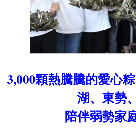
3,000顆熱騰騰的愛
湖、東勢
陪伴弱勢家